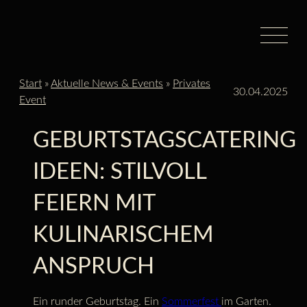
Zum
Inhalt
springen
Start
»
Aktuelle News & Events
»
Privates
30.04.2025
Event
GEBURTSTAGSCATERING
IDEEN: STILVOLL
FEIERN MIT
KULINARISCHEM
ANSPRUCH
Ein runder Geburtstag. Ein
Sommerfest
im Garten.